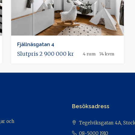
Fjällnäsgatan 4
Slutpris
2 900 000 kr
4 rum
74 kvm
Besöksadress
gar och
Tegelviksgatan 4A, Sto
08-5000 1910