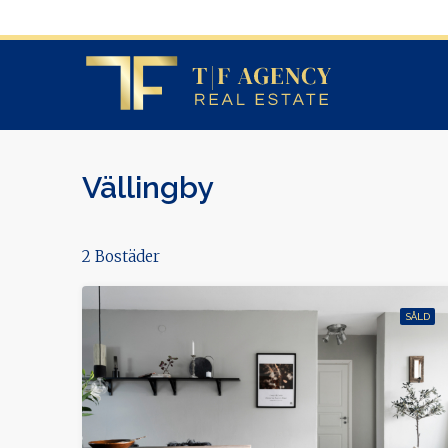
Vällingby
2 Bostäder
SÅLD