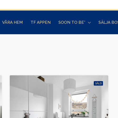
VÅRA HEM
TF APPEN
SOON TO BE
SÄLJA B
®
SÅLD