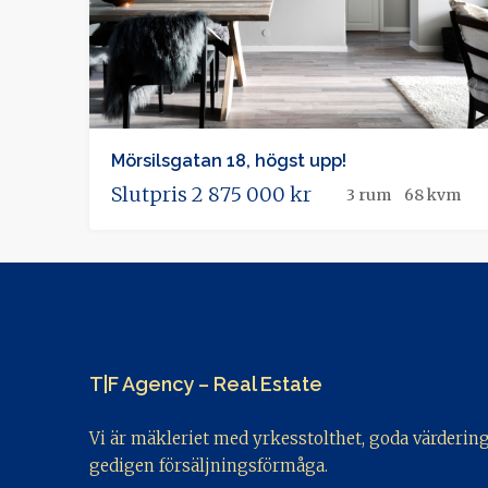
Mörsilsgatan 18, högst upp!
Slutpris
2 875 000 kr
3 rum
68 kvm
T|F Agency – Real Estate
Vi är mäkleriet med yrkesstolthet, goda värderin
gedigen försäljningsförmåga.