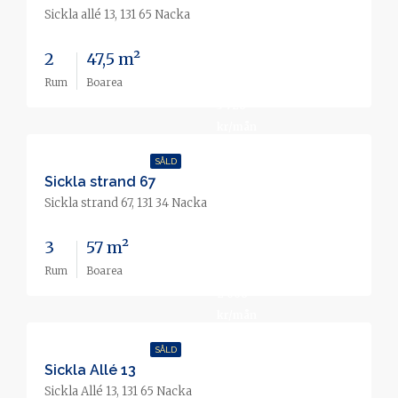
Slutpris
Sickla allé 13, 131 65 Nacka
4 650
2
47,5 m²
000 kr
Rum
Boarea
3 728
kr/mån
SÅLD
Sickla strand 67
Slutpris
Sickla strand 67, 131 34 Nacka
2 850
3
57 m²
000 kr
Rum
Boarea
2 668
kr/mån
SÅLD
Sickla Allé 13
Sickla Allé 13, 131 65 Nacka