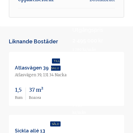
Utgångspris
2 495 000 kr
Liknande Bostäder
1 780 kr/mån
TILL
Atlasvägen 39
SALU
Slutpris
Atlasvägen 39, 131 34 Nacka
3 950
1,5
37 m²
000 kr
Rum
Boarea
3 528
kr/mån
SÅLD
Sickla allé 13