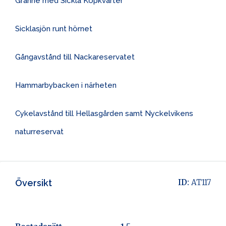
Granne med Sickla Köpkvarter
Sicklasjön runt hörnet
Gångavstånd till Nackareservatet
Hammarbybacken i närheten
Cykelavstånd till Hellasgården samt Nyckelvikens
naturreservat
Översikt
ID:
AT117