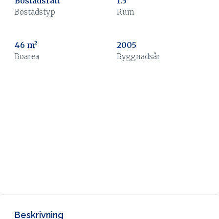
Bostadsrätt
1.5
Bostadstyp
Rum
46 m²
2005
Boarea
Byggnadsår
Beskrivning