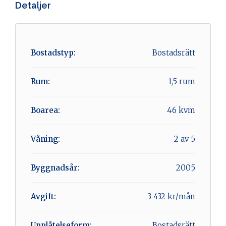
Detaljer
Bostadstyp:
Bostadsrätt
Rum:
1,5 rum
Boarea:
46 kvm
Våning:
2 av 5
Byggnadsår:
2005
Avgift:
3 432 kr/mån
Upplåtelseform:
Bostadsrätt