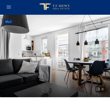
SÅLD
0