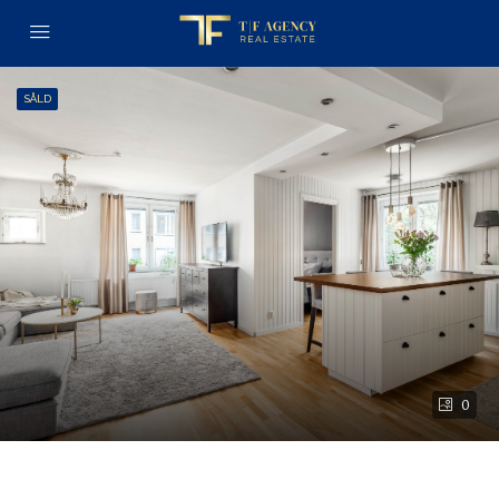
SÅLD
0