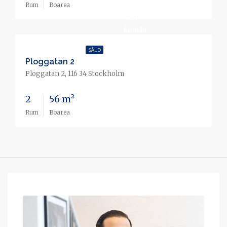
000 kr
Rum
Boarea
3 557
kr/mån
SÅLD
Ploggatan 2
Ploggatan 2, 116 34 Stockholm
2
56 m²
Rum
Boarea