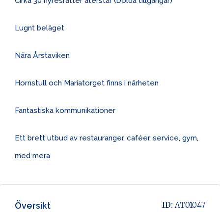
Cirka 30 hyresrätter återstår (Dolda tillgångar)
Lugnt beläget
Nära Årstaviken
Hornstull och Mariatorget finns i närheten
Fantastiska kommunikationer
Ett brett utbud av restauranger, caféer, service, gym,
med mera
Översikt
ID:
AT01047