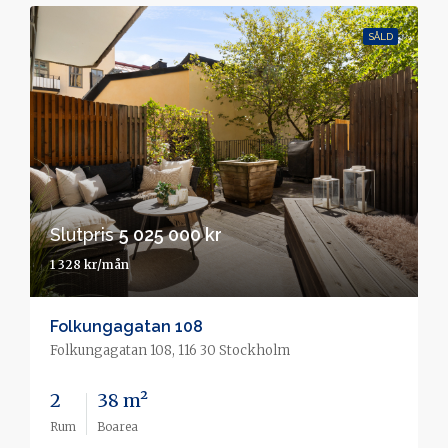
SÅLD
Slutpris
5 025 000 kr
1 328 kr/mån
Folkungagatan 108
Folkungagatan 108, 116 30 Stockholm
2
38 m²
Rum
Boarea