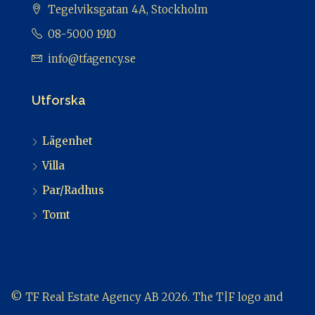
Tegelviksgatan 4A, Stockholm
08-5000 1910
info@tfagency.se
Utforska
Lägenhet
Villa
Par/Radhus
Tomt
© TF Real Estate Agency AB 2026. The T|F logo and
SOON TO BE are registered trade marks of TF Real