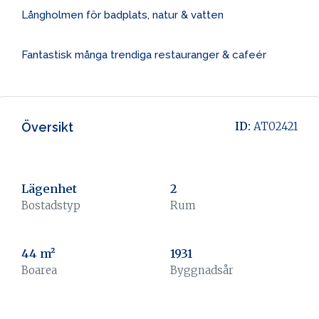
Långholmen för badplats, natur & vatten
Fantastisk många trendiga restauranger & cafeér
Översikt
ID:
AT02421
Lägenhet
2
Bostadstyp
Rum
44 m²
1931
Boarea
Byggnadsår