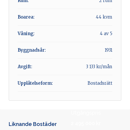
Rum:
2 rum
Boarea:
44 kvm
Våning:
4 av 5
Byggnadsår:
1931
Avgift:
3 133 kr/mån
Upplåtelseform:
Bostadsrätt
Utgångspris
2 495 000 kr
Liknande Bostäder