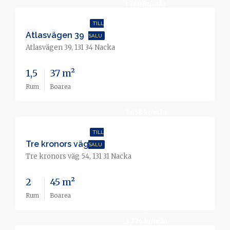
1 780 kr/mån
TILL
Atlasvägen 39
SALU
Atlasvägen 39, 131 34 Nacka
1,5
37 m²
Utgångspris
Rum
Boarea
3 295 000 kr
3 658 kr/mån
TILL
Tre kronors väg 54
SALU
Tre kronors väg 54, 131 31 Nacka
2
45 m²
Utgångspris
Rum
Boarea
2 195 000 kr
3 226 kr/mån