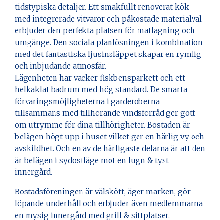
tidstypiska detaljer. Ett smakfullt renoverat kök
med integrerade vitvaror och påkostade materialval
erbjuder den perfekta platsen för matlagning och
umgänge. Den sociala planlösningen i kombination
med det fantastiska ljusinsläppet skapar en rymlig
och inbjudande atmosfär.
Lägenheten har vacker fiskbensparkett och ett
helkaklat badrum med hög standard. De smarta
förvaringsmöjligheterna i garderoberna
tillsammans med tillhörande vindsförråd ger gott
om utrymme för dina tillhörigheter. Bostaden är
belägen högt upp i huset vilket ger en härlig vy och
avskildhet. Och en av de härligaste delarna är att den
är belägen i sydostläge mot en lugn & tyst
innergård.
Bostadsföreningen är välskött, äger marken, gör
löpande underhåll och erbjuder även medlemmarna
en mysig innergård med grill & sittplatser.