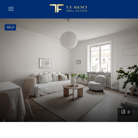
SÅLD
0