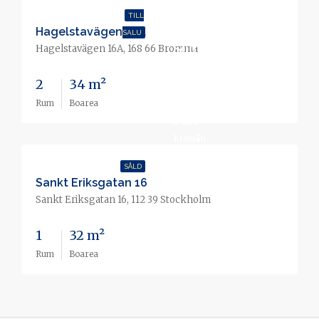
TILL
Hagelstavägen 16A
SALU
Slutpris
Hagelstavägen 16A, 168 66 Bromma
3 270
2
34 m²
000 kr
Rum
Boarea
2 208
kr/mån
SÅLD
Sankt Eriksgatan 16
Sankt Eriksgatan 16, 112 39 Stockholm
1
32 m²
Rum
Boarea